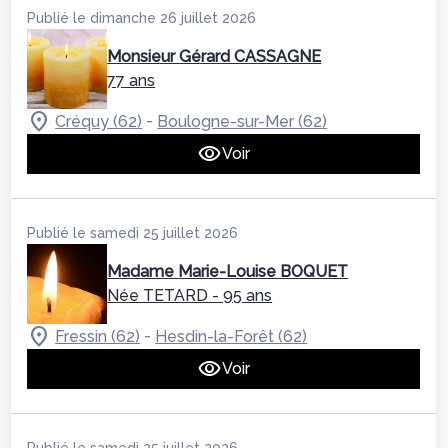
Publié le dimanche 26 juillet 2026
Monsieur Gérard CASSAGNE
77 ans
-
Créquy (62)
Boulogne-sur-Mer (62)
Voir
Publié le samedi 25 juillet 2026
Madame Marie-Louise BOQUET
Née TETARD
- 95 ans
-
Fressin (62)
Hesdin-la-Forêt (62)
Voir