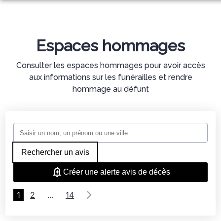
ORGANISER DES OBSÈQUES
PRÉVOIR SES OBSÈQUES
Espaces hommages
MONUMENTS FUNÉRAIRES
Consulter les espaces hommages pour avoir accès
NOS AGENCES
aux informations sur les funérailles et rendre
hommage au défunt
NOS CHAMBRES FUNERAIRES
FRUGES
SERVICES AUX FAMILLES
SALON FUNERAIRE DE L’AA
FAUQUEMBERGUES
ESPACES HOMMAGES
CHAMBRE FUNERAIRE DECHAMPS
Rechercher un avis
Créer une alerte avis de décès
1
2
…
14