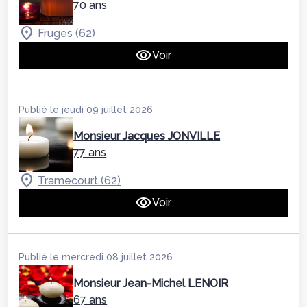
70 ans
Fruges (62)
Voir
Publié le jeudi 09 juillet 2026
Monsieur Jacques JONVILLE
77 ans
Tramecourt (62)
Voir
Publié le mercredi 08 juillet 2026
Monsieur Jean-Michel LENOIR
67 ans