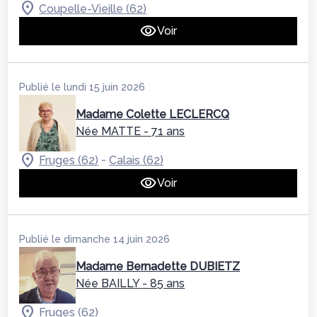
Coupelle-Vieille (62)
Voir
Publié le lundi 15 juin 2026
Madame Colette LECLERCQ
Née MATTE
- 71 ans
-
Fruges (62)
Calais (62)
Voir
Publié le dimanche 14 juin 2026
Madame Bernadette DUBIETZ
Née BAILLY
- 85 ans
Fruges (62)