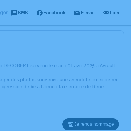
ager
SMS
Facebook
E-mail
Lien
 DECOBERT survenu le mardi 01 avril 2025 à Avroult.
rtager des photos souvenirs, une anecdote ou exprimer
d'expression dédié à honorer la mémoire de René
Je rends hommage