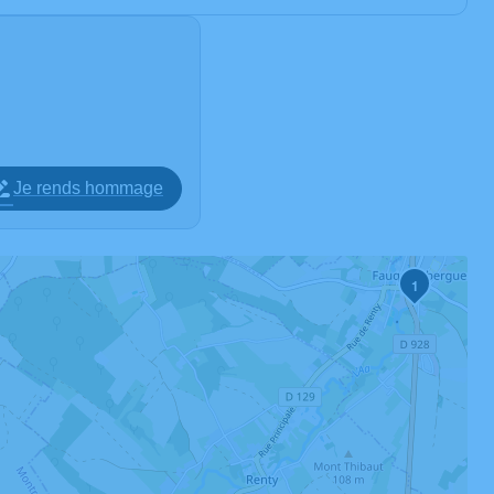
Je rends hommage
1