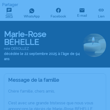
Partager
E-mail
SMS
WhatsApp
Facebook
Lien
Marie-Rose
BÉHELLE
née DEROLLEZ
décédée le 22 septembre 2025 à l'âge de 94
ans
Message de la famille
Chère famille, chers amis,
C’est avec une grande tristesse que nous vous
annonçons le décès de Marie-Rose BÉHELLE