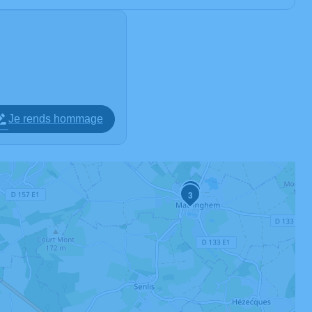
Je rends hommage
2
3