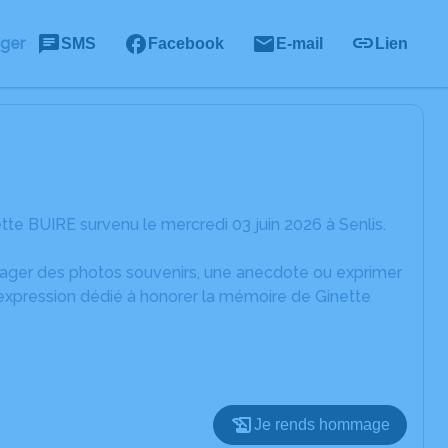
ager
SMS
Facebook
E-mail
Lien
te BUIRE survenu le mercredi 03 juin 2026 à Senlis.
rtager des photos souvenirs, une anecdote ou exprimer
'expression dédié à honorer la mémoire de Ginette
Je rends hommage