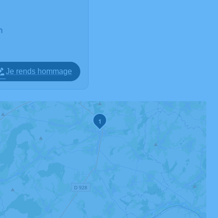
n
Je rends hommage
1