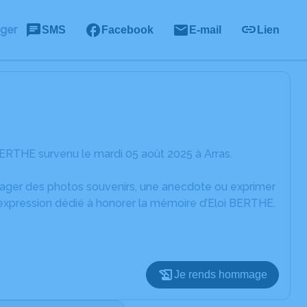
ager
SMS
Facebook
E-mail
Lien
ERTHE survenu le mardi 05 août 2025 à Arras.
rtager des photos souvenirs, une anecdote ou exprimer
'expression dédié à honorer la mémoire d’Eloi BERTHE.
Je rends hommage