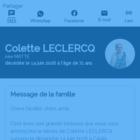
Partager
E-mail
SMS
WhatsApp
Facebook
Lien
Colette LECLERCQ
née MATTE
décédée le 14 juin 2026 à l'âge de 71 ans
Message de la famille
Chère famille, chers amis,
C’est avec une grande tristesse que nous vous
annonçons le décès de Colette LECLERCQ
survenu le dimanche 14 juin 2026 à Calais.