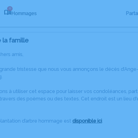
33
Part
Hommages
la famille
chers amis,
 grande tristesse que nous vous annonçons le décès d’An
g.
ons à utiliser cet espace pour laisser vos condoléances, pa
travers des poèmes ou des textes. Cet endroit est un lieu d
plantation d’arbre hommage est
disponible ici
.