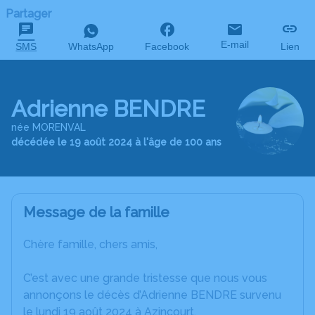
Partager
E-mail
SMS
WhatsApp
Facebook
Lien
Adrienne BENDRE
née MORENVAL
décédée le 19 août 2024 à l'âge de 100 ans
Message de la famille
Chère famille, chers amis,
C’est avec une grande tristesse que nous vous
annonçons le décès d’Adrienne BENDRE survenu
le lundi 19 août 2024 à Azincourt.